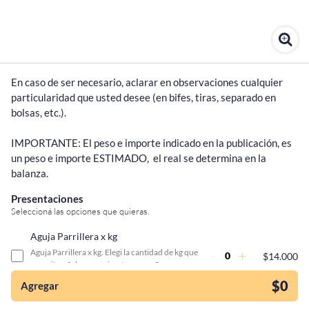
En caso de ser necesario, aclarar en observaciones cualquier 
particularidad que usted desee (en bifes, tiras, separado en 
bolsas, etc.).

IMPORTANTE: El peso e importe indicado en la publicación, es 
un peso e importe ESTIMADO,  el real se determina en la 
balanza.
Presentaciones
Seleccioná las opciones que quieras.
Aguja Parrillera x kg
¡Quiero una
Aguja Parrillera x kg. Elegi la cantidad de kg que
$14.000
necesites. Sabor, precio y ternura ¿Que mas
tienda así para mi
queres?
emprendimiento!
$0
Agregar
Aguja Parrillera x unidad (0,250 kg